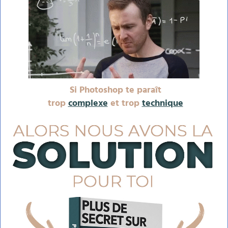
Si Photoshop te paraît
trop
complexe
et trop
technique